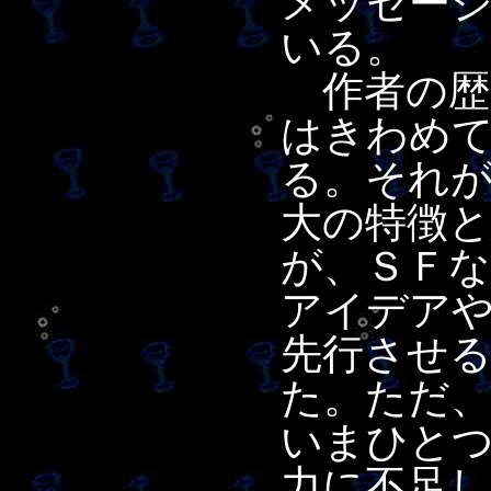
メッセー
いる。
作者の歴
はきわめ
る。それ
大の特徴
が、ＳＦ
アイデア
先行させ
た。ただ
いまひと
力に不足