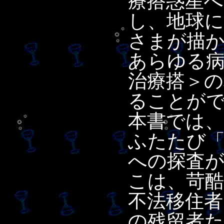
療搭惑星へ
し、地球
さまが描
あらゆる
治療搭＞の
ることが
本書では
ふたたび
への探査
こは、苛
不法移住者
の残留者