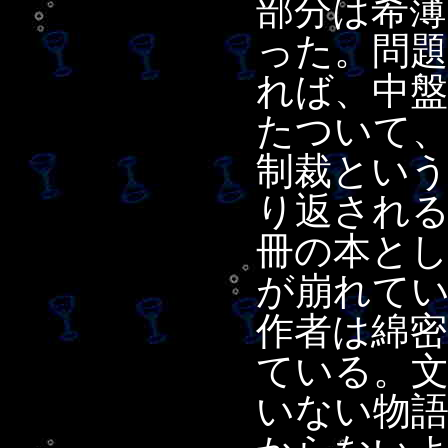
部分は希
った。問
れば、中
たついて
制裁とい
り返され
冊の本と
が崩れて
作者は綿密
ている。
いない物