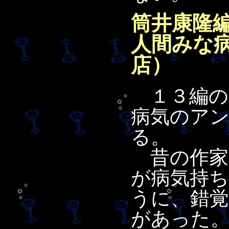
筒井康隆
人間みな
店）
１３編の
病気のア
る。
昔の作家
が病気持
うに、錯
があった