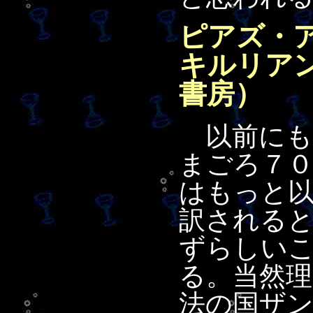
ピアズ・
キルリア
書房）
以前にも
まごろ７
はもっと
訳される
ずらしい
る。当然理
法の国ザ