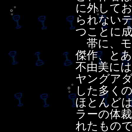
に外して
られない
つことに
帯に、モ
傑作、とあ
不由美に
ヤングア
した多く
ほとんど
ラーの体
れたもの