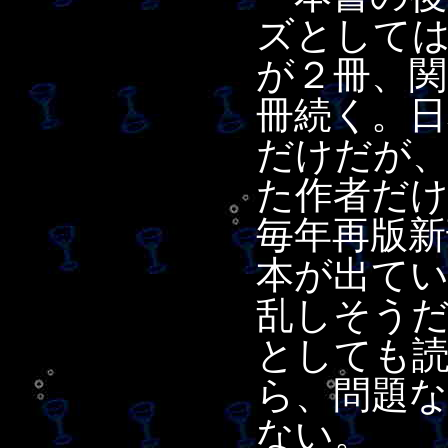
ズとして
が２冊、
冊続く。
だけだが
た作者だ
毎年再版
本が出て
乱しそう
としても
ら、問題
ない。