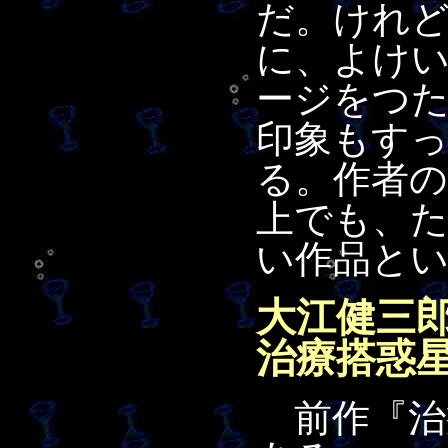
だ。けれ
に、よけ
ージをつ
印象もす
る。作者
上でも、
い作品と
大江健三
治療搭惑
前作『治