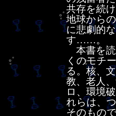
共存を続
地球から
に悲劇的
す……。
本書を読
くのモチ
る。核、文
教、老人、
ロ、環境
れらは、
そのもの