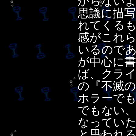
からない
思議に描
れてくる
感がこれ
いるので
が中心に
ば、クラ
の『不滅
ホラーで
でもない
なってい
と思われ