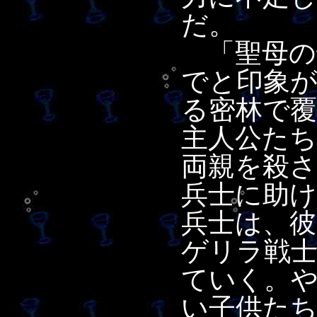
だ。
「聖母の
でと印象
る密林で
主人公た
両親を殺
兵士に助
兵士は、彼
ゲリラ戦
ていく。
い子供た