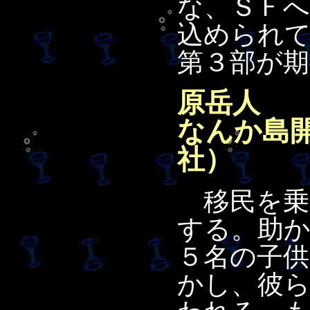
な、ＳＦ
込められ
第３部が期
原岳人
なんか島
社）
移民を乗
する。助
５名の子
かし、彼