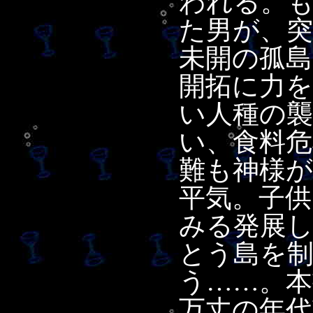
われる。
た男が、
未開の孤
開拓に力
い人種の襲
い、食料
難も神様
平気。子
みる発展
とう島を
う……。本
万丈の年代