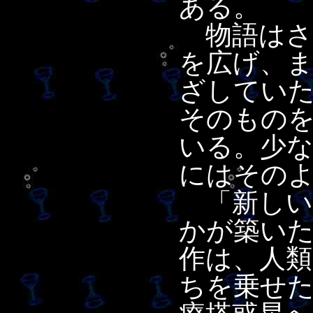
ある。
物語はさ
を広げ、
ざしてい
そのもの
いる。少
にはその
「新しい
かが築いた
作は、人
ちを乗せ