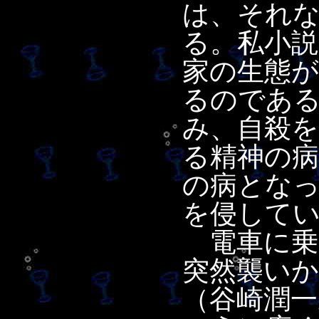
は、それ
る。私小
家の生態
るのであ
み、自殺
る精神の病
の病とな
を侵して
電車に乗
突然襲いか
（谷崎潤一