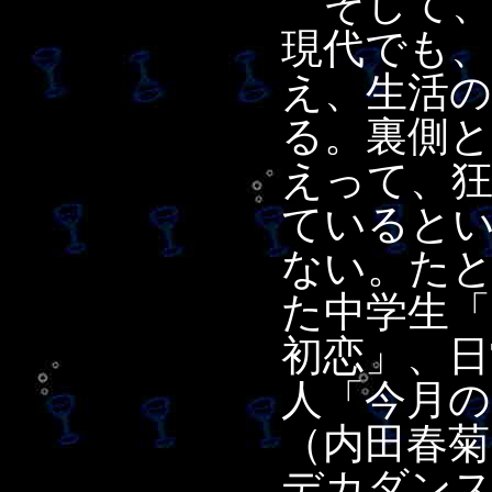
そして、
現代でも、
え、生活
る。裏側
えって、
ていると
ない。た
た中学生「
初恋」、日
人「今月
（内田春菊
デカダン