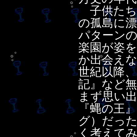
子供たち
の孤島に
パターン
楽園が姿
か出会え
世紀以降、
記』など
まず思い
『蝿の王
グ）だっ
く考えて