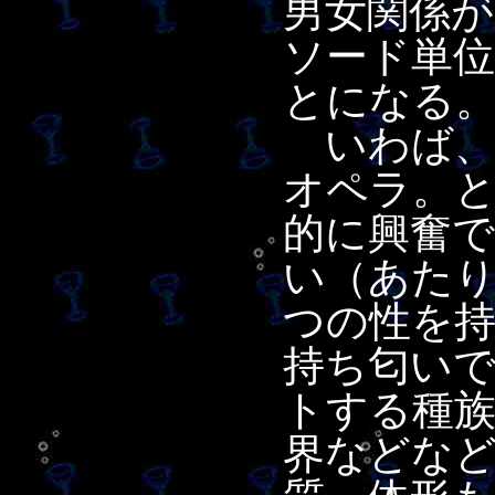
男女関係
ソード単
とになる
いわば、
オペラ。
的に興奮
い（あた
つの性を
持ち匂い
トする種族
界などな