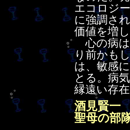
エコロジ
に強調さ
価値を増し
心の病は
り前かも
は、敏感
とる。病
縁遠い存
酒見賢一
聖母の部