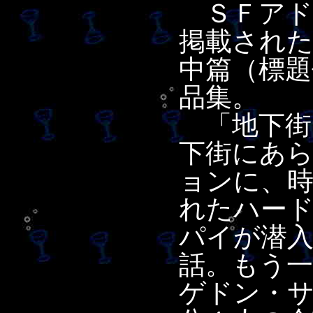
ＳＦアド
掲載され
中篇（標題
品集。
「地下街
下街にあ
ョンに、
れたハー
パイが潜
話。もう
ゲドン・