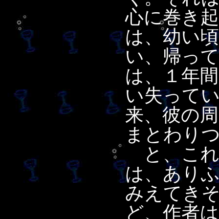
心に巻き
は、幼い
い、帰っ
は、１年
い失って
来、彼の
まとわり
と、これ
は、あり
みえてき
ど、作者