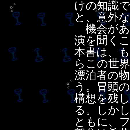
けの知識
と、意外な
機会があ
演を聞く
本書は、
らこの世
漂泊者の
う。冒頭の
構想を残
る。しか
ともに、