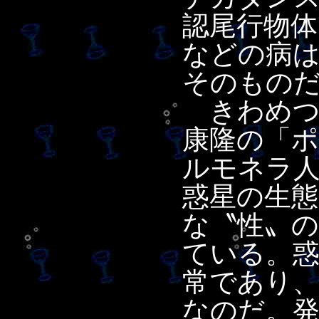
認尾行物体
などの病
そのもの
きわめつ
康隆の「
ルモネラ
惑星の生態
な〝性〟
ている。
常であり
なのだ。