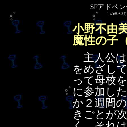
SFアドベン
この年の3
小野不由
魔性の子
主人公は
をめざし
って母校を
に参加し
か２週間
きごとが
く。それ