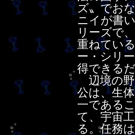
ズ〟でお
ニイが書
リーズで
重ねてい
ー・シリ
得できる
辺境の野
公は、生体
一である
て、宇宙工
る。任務は