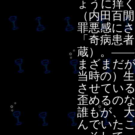
ょうに痒
（内田百閒
罪悪感に
「奇病患者
蔵）。――
まざまだ
当時の）生
させてい
歪めるの
誰もが、
んでいた