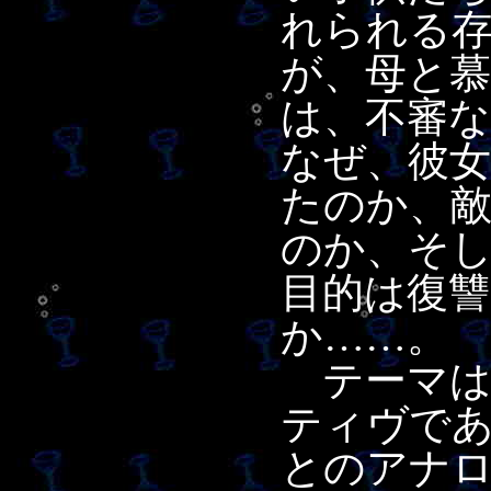
れられる
が、母と
は、不審
なぜ、彼
たのか、
のか、そ
目的は復
か……。
テーマは
ティヴで
とのアナ