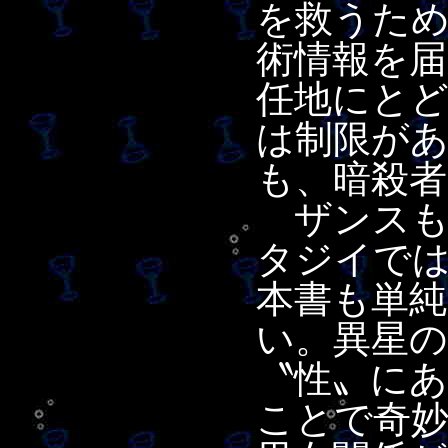
を救うた
術情報を
任地にと
は制限が
も、暗殺者
ザンスも
タジイで
本書も単
い。異星
〝性〟に
ことで奇