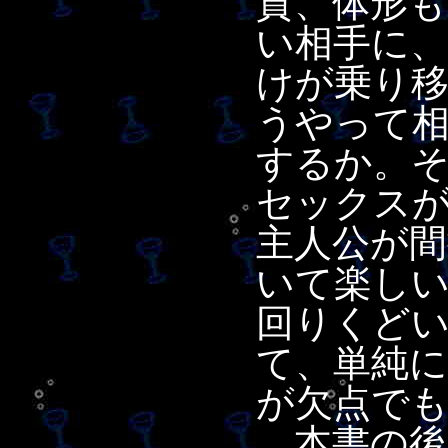
質、体形
い相手に、
けが乗り
うやって
するか。
セックス
主人公が
いて楽し
回りくど
て、単純
が欠点で
本書の後