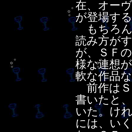
在、オー
が登場す
もちろん
読み方が
が、ＳＦ
様な連想
軟な作品
前作はＳ
書いたと
いた。け
には、い