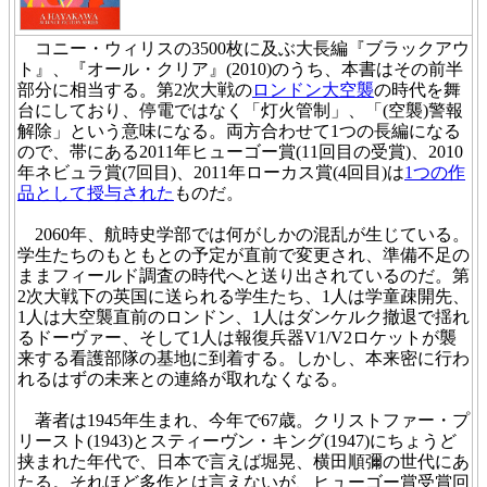
コニー・ウィリスの3500枚に及ぶ大長編『ブラックアウ
ト』、『オール・クリア』(2010)のうち、本書はその前半
部分に相当する。第2次大戦の
ロンドン大空襲
の時代を舞
台にしており、停電ではなく「灯火管制」、「(空襲)警報
解除」という意味になる。両方合わせて1つの長編になる
ので、帯にある2011年ヒューゴー賞(11回目の受賞)、2010
年ネビュラ賞(7回目)、2011年ローカス賞(4回目)は
1つの作
品として授与された
ものだ。
2060年、航時史学部では何がしかの混乱が生じている。
学生たちのもともとの予定が直前で変更され、準備不足の
ままフィールド調査の時代へと送り出されているのだ。第
2次大戦下の英国に送られる学生たち、1人は学童疎開先、
1人は大空襲直前のロンドン、1人はダンケルク撤退で揺れ
るドーヴァー、そして1人は報復兵器V1/V2ロケットが襲
来する看護部隊の基地に到着する。しかし、本来密に行わ
れるはずの未来との連絡が取れなくなる。
著者は1945年生まれ、今年で67歳。クリストファー・プ
リースト(1943)とスティーヴン・キング(1947)にちょうど
挟まれた年代で、日本で言えば堀晃、横田順彌の世代にあ
たる。それほど多作とは言えないが、ヒューゴー賞受賞回