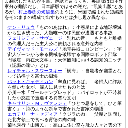
ま翻訳したものが本書。翻訳と言っても、英語版は日本作
家分が翻訳だし、日本語版ではその逆だ。“凱旋出版”とあ
るが、
村上春樹の短編集
のように、米国で編まれた短編集
をそのままの構成で出すものとは少し趣が異なる。
ケン・リュウ
「もののあはれ」：小惑星による地球壊滅
から生き残った、人類唯一の移民船が遭遇する事故
フェリシティ・サヴェージ
「別れの音」：もともと離婚
の代理人だった主人公に依頼される意外な内容
デイヴィッド・モールズ
「地帯兵器コロンビーン」：宇
宙人ゾーンから来る機械を破壊する国際ロボット部隊
円城塔「内在天文学」：天体観測における認知的ニッチ
（認識の違い）とは
レイチェル・スワースキー
「樹海」：自殺者が幽霊とな
って彷徨する富士の樹海
パット・キャディガン
「率直に見れば」：老婦人に詐欺
を働いた女が、婦人に見せたものとは
小川一水「ゴールデンブレッド」：パイロットが不時着
した小惑星で遭遇する異質な文明
キャサリン・Ｍ．ヴァレンテ
「ひとつ息をして、ひと筆
書く」：詩のような断章で書かれた書家の物語
エカテリーナ・セディア
「クジラの肉」：父親と訪問し
た北方領土で食べる背徳の肉の味
菊地秀行「山海民」：高山に住む空を飛ぶ人々と雲の下