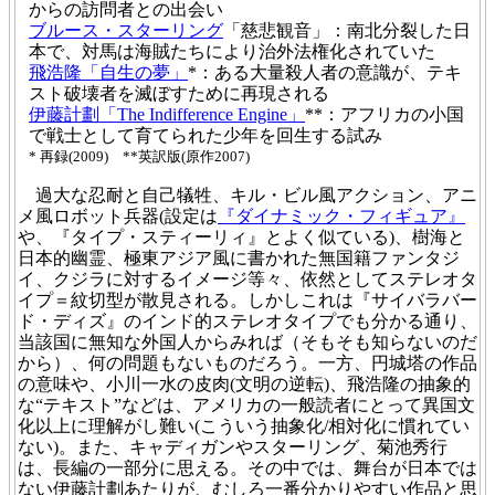
からの訪問者との出会い
ブルース・スターリング
「慈悲観音」：南北分裂した日
本で、対馬は海賊たちにより治外法権化されていた
飛浩隆「自生の夢」
*：ある大量殺人者の意識が、テキ
スト破壊者を滅ぼすために再現される
伊藤計劃「The Indifference Engine」
**：アフリカの小国
で戦士として育てられた少年を回生する試み
* 再録(2009) **英訳版(原作2007)
過大な忍耐と自己犠牲、キル・ビル風アクション、アニ
メ風ロボット兵器(設定は
『ダイナミック・フィギュア』
や、『タイプ・スティーリィ』とよく似ている)、樹海と
日本的幽霊、極東アジア風に書かれた無国籍ファンタジ
イ、クジラに対するイメージ等々、依然としてステレオタ
イプ＝紋切型が散見される。しかしこれは『サイバラバー
ド・ディズ』のインド的ステレオタイプでも分かる通り、
当該国に無知な外国人からみれば（そもそも知らないのだ
から）、何の問題もないものだろう。一方、円城塔の作品
の意味や、小川一水の皮肉(文明の逆転)、飛浩隆の抽象的
な“テキスト”などは、アメリカの一般読者にとって異国文
化以上に理解がし難い(こういう抽象化/相対化に慣れてい
ない)。また、キャディガンやスターリング、菊池秀行
は、長編の一部分に思える。その中では、舞台が日本では
ない伊藤計劃あたりが、むしろ一番分かりやすい作品と思