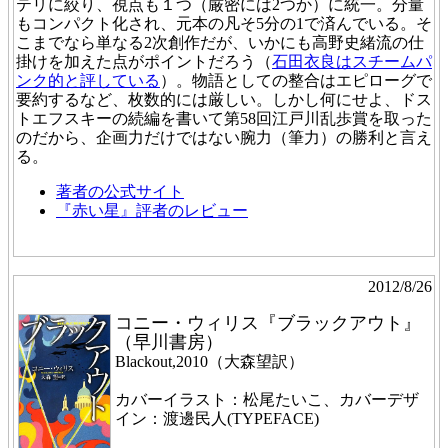
テリに絞り、視点も１つ（厳密には2つか）に統一。分量
もコンパクト化され、元本の凡そ5分の1で済んでいる。そ
こまでなら単なる2次創作だが、いかにも高野史緒流の仕
掛けを加えた点がポイントだろう（
石田衣良はスチームパ
ンク的と評している
）。物語としての整合はエピローグで
要約するなど、枚数的には厳しい。しかし何にせよ、ドス
トエフスキーの続編を書いて第58回江戸川乱歩賞を取った
のだから、企画力だけではない腕力（筆力）の勝利と言え
る。
著者の公式サイト
『赤い星』評者のレビュー
2012/8/26
コニー・ウィリス『ブラックアウト』
（早川書房）
Blackout,2010（大森望訳）
カバーイラスト：松尾たいこ、カバーデザ
イン：渡邊民人(TYPEFACE)