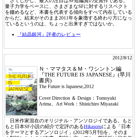
さてしかし、最大の注目はSF短編賞の受賞作である。
量子力学をベースに、さまざまなSFに対するリスペクト
を鏤めるなど、本書を代表する傾向をすべて内在している
からだ。結末がそのまま2011年を象徴する終わり方になっ
ているというのは、ちょっと出来すぎではないか。
『結晶銀河』評者のレビュー
2012/8/12
Ｎ・ママタス＆Ｍ・ワシントン編
『THE FUTURE IS JAPANESE』(早川
書房)
The Future is Japanese,2012
Cover Direction ＆ Design：Tomoyuki
Arima、Art Work：Shinichiro Miyazaki
日米作家混在のオリジナル・アンソロジイである。もと
もと日本SF小説の紹介で定評のある
Hikasoru
による「日本
をテーマとするアンソロジイ」(2012年5月刊)を、そのま