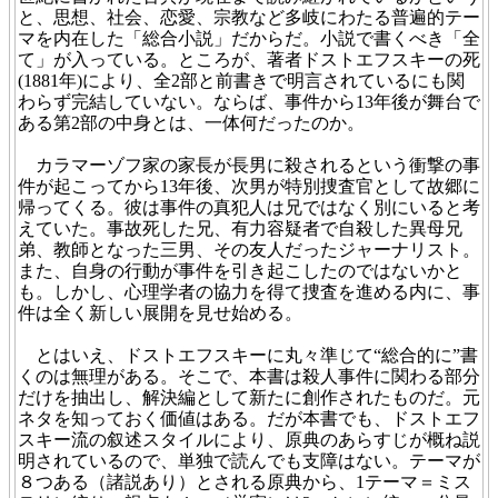
と、思想、社会、恋愛、宗教など多岐にわたる普遍的テー
マを内在した「総合小説」だからだ。小説で書くべき「全
て」が入っている。ところが、著者ドストエフスキーの死
(1881年)により、全2部と前書きで明言されているにも関
わらず完結していない。ならば、事件から13年後が舞台で
ある第2部の中身とは、一体何だったのか。
カラマーゾフ家の家長が長男に殺されるという衝撃の事
件が起こってから13年後、次男が特別捜査官として故郷に
帰ってくる。彼は事件の真犯人は兄ではなく別にいると考
えていた。事故死した兄、有力容疑者で自殺した異母兄
弟、教師となった三男、その友人だったジャーナリスト。
また、自身の行動が事件を引き起こしたのではないかと
も。
しかし、心理学者の協力を得て捜査を進める内に、事
件は全く新しい展開を見せ始める。
とはいえ、ドストエフスキーに丸々準じて“総合的に”書
くのは無理がある。そこで、本書は殺人事件に関わる部分
だけを抽出し、解決編として新たに創作されたものだ。元
ネタを知っておく価値はある。だが本書でも、ドストエフ
スキー流の叙述スタイルにより、原典のあらすじが概ね説
明されているので、単独で読んでも支障はない。テーマが
８つある（諸説あり）とされる原典から、1テーマ＝ミス