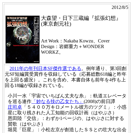
2012/8/5
大森望・日下三蔵編『拡張幻想』
(東京創元社)
Art Work：Nakaba Kowzu、Cover
Design：岩郷重力＋WONDER
WORKZ。
2011年の年刊日本SF傑作選である
。例年通り、第3回創
元SF短編賞受賞作を収録している（応募総数618編と昨年
を上回る盛況）。これを含め、本書自体も前年を4作も上
回る18編が収録されている。
小川一水「宇宙でいちばん丈夫な糸」：軌道エレベータ
を巡る連作
「妙なる技の乙女たち」
(2008)の前日譚
庄司卓
「５４００万キロメートル彼方のツグミ」：小惑
星に取り残された人工知能の回収計画（はやぶさ）
恩田陸「交信」：わずか1ページの、はやぶさに対する
賛歌（はやぶさ）
堀晃「巨星」：小松左京が創造したＳＳとの壮大な出会