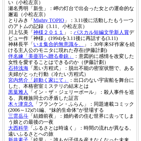
い（小松左京）
瀬名秀明「新生」：岬の灯台で出会った女との運命的な
邂逅（小松左京）
とりみき「
Mighty TOPIO
」：3.11後に活動したもう一つ
のアトムの記録（3.11、小松左京）
川上弘美「
神様２０１１
」：
パスカル短編文学新人賞
デ
ビュー作「神様」(1994)を3.11後に再話する(3.11)
神林長平「
いま集合的無意識を、
」：30年来SF作家を続
ける主人公のモニタに現れた存在(伊藤計劃)
伴名練「美亜羽へ贈る拳銃」
：意図的に感情を改変した
女性を愛することはできるのか（伊藤計劃）
石持浅海
「黒い方程式」：脱出不能の密室状態で、ある
夫婦がとった行動（冷たい方程式）
宮内悠介「超動く家にて」
：出口のない宇宙船を舞台に
した、本格密室ミステリの結末とは
黒葉雅人
「イン・ザ・ジェリーボール」：殺人事件を巡
る、異種族同士の矛盾した証言
木々津克久
「フランケン・ふらん」：同題連載コミック
(2006～12)の1編、“妹的生命体”が登場する
三雲岳斗
「結婚前夜」：婚約者の住む世界に去ってしま
う娘との最後の一夜
大西科学
「ふるさとは時遠く」：時間の流れが異なる、
遠いふるさとへの旅
新井素子
「絵里」：誰もが子供を産まなくなった未来