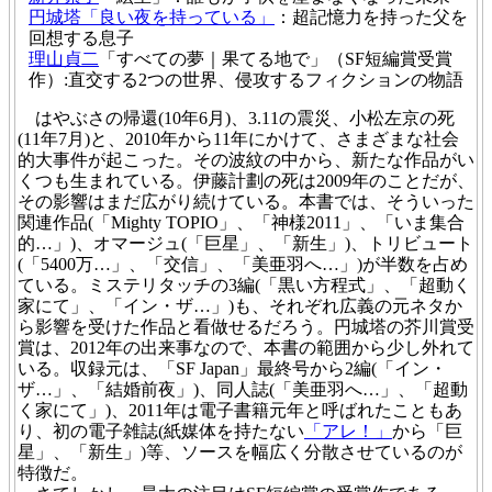
円城塔「良い夜を持っている」
：超記憶力を持った父を
回想する息子
理山貞二
「すべての夢｜果てる地で」（SF短編賞受賞
作）:直交する2つの世界、侵攻するフィクションの物語
はやぶさの帰還(10年6月)、3.11の震災、小松左京の死
(11年7月)と、2010年から11年にかけて、さまざまな社会
的大事件が起こった。その波紋の中から、新たな作品がい
くつも生まれている。伊藤計劃の死は2009年のことだが、
その影響はまだ広がり続けている。本書では、そういった
関連作品(「Mighty TOPIO」、「神様2011」、「いま集合
的…」)、オマージュ(「巨星」、「新生」)、トリビュート
(「5400万…」、「交信」、「美亜羽へ…」)が半数を占め
ている。ミステリタッチの3編(「黒い方程式」、「超動く
家にて」、「イン・ザ…」)も、それぞれ広義の元ネタか
ら影響を受けた作品と看做せるだろう。円城塔の芥川賞受
賞は、2012年の出来事なので、本書の範囲から少し外れて
いる。収録元は、「SF Japan」最終号から2編(「イン・
ザ…」、「結婚前夜」)、同人誌(「美亜羽へ…」、「超動
く家にて」)、2011年は電子書籍元年と呼ばれたこともあ
り、初の電子雑誌(紙媒体を持たない
「アレ！」
から「巨
星」、「新生」)等、ソースを幅広く分散させているのが
特徴だ。