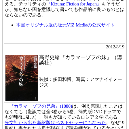
える。チャリティの
『Kizuna: Fiction for Japan』
もそうだ
が、知らない国を意識して書いても作品的に良いものとは
ならないのである。
本書オリジナル版の版元VIZ Mediaの公式サイト
2012/8/19
高野史緒『カラマーゾフの妹』（講
談社）
装幀：多田和博、写真：アマナイイメー
ジズ
『カラマーゾフの兄弟』(1880)
は、例え完読したことは
なくても（翻訳では全3巻から5巻、簡約版DVDドラマで
も9時間に及ぶ）、誰もが知っているロシア文学である。
光文社から出た新訳版はベストセラーにもなった
。なぜ19
世紀に書かれた古典が現在まで読み継がれているかという