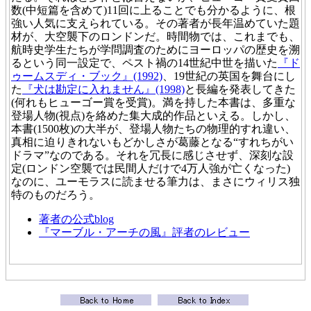
数(中短篇を含めて)11回に上ることでも分かるように、根
強い人気に支えられている。その著者が長年温めていた題
材が、大空襲下のロンドンだ。時間物では、これまでも、
航時史学生たちが学問調査のためにヨーロッパの歴史を溯
るという同一設定で、ペスト禍の14世紀中世を描いた
『ド
ゥームスディ・ブック』(1992)
、19世紀の英国を舞台にし
た
『犬は勘定に入れません』(1998)
と長編を発表してきた
(何れもヒューゴー賞を受賞)。満を持した本書は、多重な
登場人物(視点)を絡めた集大成的作品といえる。しかし、
本書(1500枚)の大半が、登場人物たちの物理的すれ違い、
真相に迫りきれないもどかしさが葛藤となる“すれちがい
ドラマ”なのである。それを冗長に感じさせず、深刻な設
定(ロンドン空襲では民間人だけで4万人強が亡くなった)
なのに、ユーモラスに読ませる筆力は、まさにウィリス独
特のものだろう。
著者の公式blog
『マーブル・アーチの風』評者のレビュー