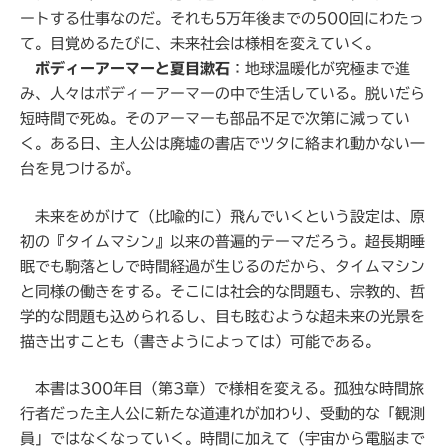
ートする仕事なのだ。それも5万年後までの500回にわたっ
て。目覚めるたびに、未来社会は様相を変えていく。
ボディーアーマーと夏目漱石
：地球温暖化が究極まで進
み、人々はボディーアーマーの中で生活している。脱いだら
短時間で死ぬ。そのアーマーも部品不足で次第に減ってい
く。ある日、主人公は廃墟の書店でツタに絡まれ動かない一
台を見つけるが。
未来をめがけて（比喩的に）飛んでいくという設定は、原
初の『タイムマシン』以来の普遍的テーマだろう。超長期睡
眠でも駒落としで時間経過が生じるのだから、タイムマシン
と同様の働きをする。そこには社会的な問題も、宗教的、哲
学的な問題も込められるし、目も眩むような超未来の光景を
描き出すことも（書きようによっては）可能である。
本書は300年目（第3章）で様相を変える。孤独な時間旅
行者だった主人公に新たな道連れが加わり、受動的な「観測
員」ではなくなっていく。時間に加えて（宇宙から電脳まで