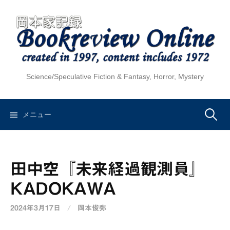
コ
ン
テ
ン
ツ
へ
Science/Speculative Fiction & Fantasy, Horror, Mystery
ス
キ
ッ
検
メニュー
プ
索:
田中空『未来経過観測員』
KADOKAWA
2024年3月17日
/
岡本俊弥