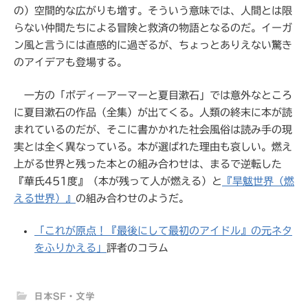
の）空間的な広がりも増す。そういう意味では、人間とは限
らない仲間たちによる冒険と救済の物語となるのだ。イーガ
ン風と言うには直感的に過ぎるが、ちょっとありえない驚き
のアイデアも登場する。
一方の「ボディーアーマーと夏目漱石」では意外なところ
に夏目漱石の作品（全集）が出てくる。人類の終末に本が読
まれているのだが、そこに書かかれた社会風俗は読み手の現
実とは全く異なっている。本が選ばれた理由も哀しい。燃え
上がる世界と残った本との組み合わせは、まるで逆転した
『華氏451度』（本が残って人が燃える）と
『旱魃世界（燃
える世界）』
の組み合わせのようだ。
「これが原点！『最後にして最初のアイドル』の元ネタ
をふりかえる」
評者のコラム
日本SF・文学