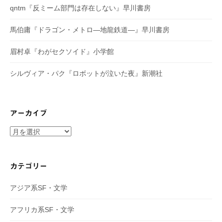
ン
qntm『反ミーム部門は存在しない』早川書房
馬伯庸『ドラゴン・メトロ―地龍鉄道―』早川書房
眉村卓『わがセクソイド』小学館
シルヴィア・パク『ロボットが泣いた夜』新潮社
アーカイブ
ア
ー
カ
イ
カテゴリー
ブ
アジア系SF・文学
アフリカ系SF・文学