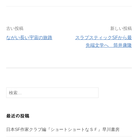
古い投稿
新しい投稿
投
ながい長い宇宙の旅路
スラプスティックSFから最
稿
先端文学へ 筒井康隆
ナ
ビ
ゲ
検
索:
ー
シ
最近の投稿
ョ
日本SF作家クラブ編『ショートショートなＳＦ』早川書房