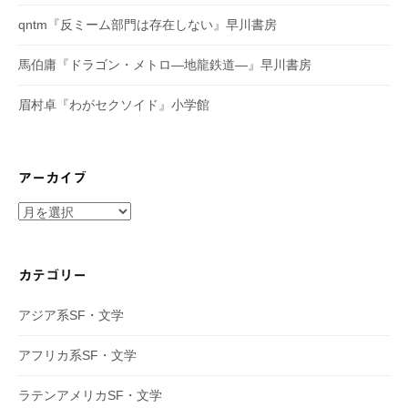
qntm『反ミーム部門は存在しない』早川書房
馬伯庸『ドラゴン・メトロ―地龍鉄道―』早川書房
眉村卓『わがセクソイド』小学館
アーカイブ
ア
ー
カ
イ
カテゴリー
ブ
アジア系SF・文学
アフリカ系SF・文学
ラテンアメリカSF・文学