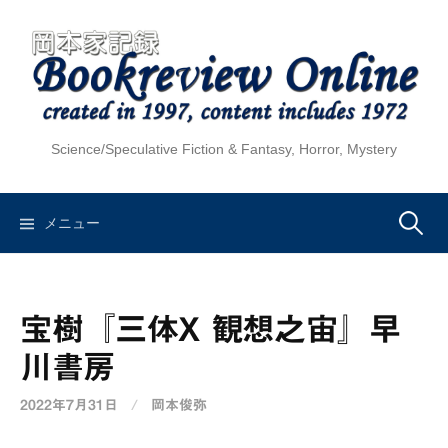
コ
ン
テ
ン
ツ
へ
Science/Speculative Fiction & Fantasy, Horror, Mystery
ス
キ
ッ
検
メニュー
プ
索:
宝樹『三体X 観想之宙』早
川書房
2022年7月31日
/
岡本俊弥