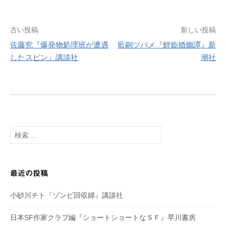
古い投稿
新しい投稿
投
佐藤究『爆発物処理班が遭遇
藍銅ツバメ『鯉姫婚姻譚』新
稿
したスピン』講談社
潮社
ナ
ビ
ゲ
検
索:
ー
シ
最近の投稿
ョ
小砂川チト『ゾンビ回収婦』講談社
ン
日本SF作家クラブ編『ショートショートなＳＦ』早川書房