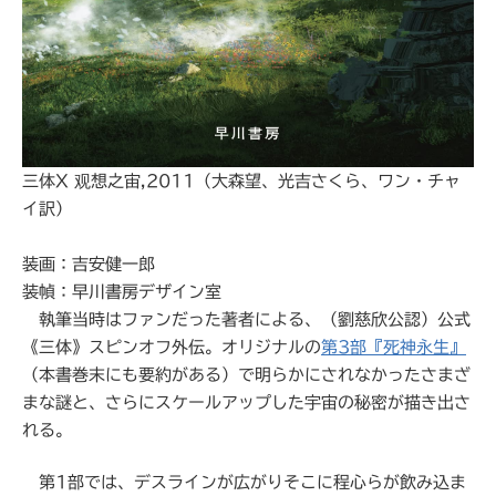
三体X 观想之宙,2011（大森望、光吉さくら、ワン・チャ
イ訳）
装画：吉安健一郎
装幀：早川書房デザイン室
執筆当時はファンだった著者による、（劉慈欣公認）公式
《三体》スピンオフ外伝。オリジナルの
第3部『死神永生』
（本書巻末にも要約がある）で明らかにされなかったさまざ
まな謎と、さらにスケールアップした宇宙の秘密が描き出さ
れる。
第1部では、デスラインが広がりそこに程心らが飲み込ま