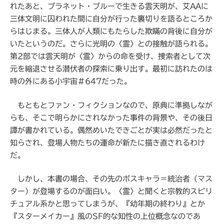
れたあと、プラネット・ブルーで生きる雲天明が、艾AAに
三体文明に囚われた間に自分が行った裏切りを語るところか
らはじまる。三体人が人類にもたらした欺瞞の背後に自分が
いたというのだ。さらに光明の〈霊〉との接触が語られる。
第2部では雲天明が〈霊〉からの命を受け、捜索者として次
元を縮退させる潜伏者の探索に乗り出す。最初に訪れたのは
時の外にある小宇宙＃647だった。
もともとファン・フィクションなので、原典に準拠しなが
らも、そこで明らかにされなかった事件の背景や、その後日
譚が書かれている。偶然めいたできごとが実は必然だったと
知らされ、登場人物たちの運命が新たに描き直されるわけ
だ。
しかし、本書の場合、その先のボスキャラ＝統治者（マス
ター）が登場するのが面白い。〈霊〉と聞くと宗教的スピリ
チュアル系かと思ってしまうが、『幼年期の終わり』とか
『スターメイカー』風のSF的な知性の上位概念なのであ