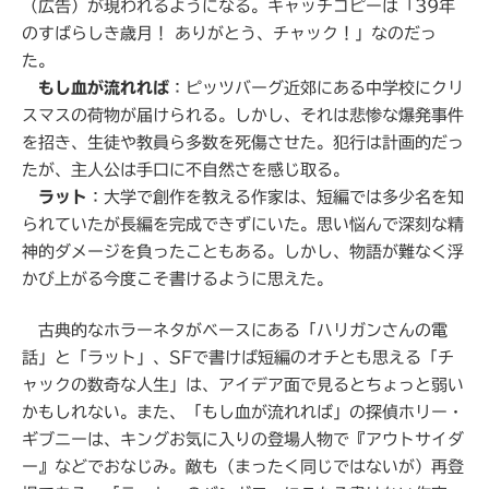
（広告）が現われるようになる。キャッチコピーは「39年
のすばらしき歳月！ ありがとう、チャック！」なのだっ
た。
もし血が流れれば
：ピッツバーグ近郊にある中学校にクリ
スマスの荷物が届けられる。しかし、それは悲惨な爆発事件
を招き、生徒や教員ら多数を死傷させた。犯行は計画的だっ
たが、主人公は手口に不自然さを感じ取る。
ラット
：大学で創作を教える作家は、短編では多少名を知
られていたが長編を完成できずにいた。思い悩んで深刻な精
神的ダメージを負ったこともある。しかし、物語が難なく浮
かび上がる今度こそ書けるように思えた。
古典的なホラーネタがベースにある「ハリガンさんの電
話」と「ラット」、SFで書けば短編のオチとも思える「チ
ャックの数奇な人生」は、アイデア面で見るとちょっと弱い
かもしれない。また、「もし血が流れれば」の探偵ホリー・
ギブニーは、キングお気に入りの登場人物で『アウトサイダ
ー』などでおなじみ。敵も（まったく同じではないが）再登