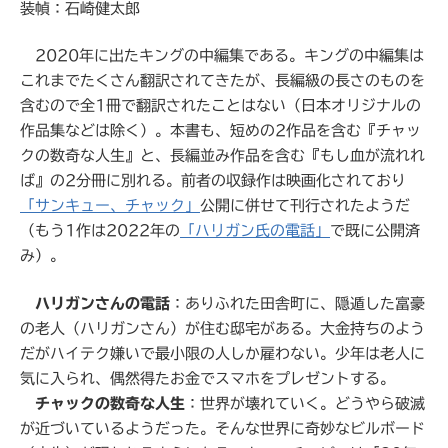
装幀：石崎健太郎
2020年に出たキングの中編集である。キングの中編集は
これまでたくさん翻訳されてきたが、長編級の長さのものを
含むので全1冊で翻訳されたことはない（日本オリジナルの
作品集などは除く）。本書も、短めの2作品を含む『チャッ
クの数奇な人生』と、長編並み作品を含む『もし血が流れれ
ば』の2分冊に別れる。前者の収録作は映画化されており
「サンキュー、チャック」
公開に併せて刊行されたようだ
（もう1作は2022年の
「ハリガン氏の電話」
で既に公開済
み）。
ハリガンさんの電話
：ありふれた田舎町に、隠遁した富豪
の老人（ハリガンさん）が住む邸宅がある。大金持ちのよう
だがハイテク嫌いで最小限の人しか雇わない。少年は老人に
気に入られ、偶然得たお金でスマホをプレゼントする。
チャックの数奇な人生
：世界が壊れていく。どうやら破滅
が近づいているようだった。そんな世界に奇妙なビルボード