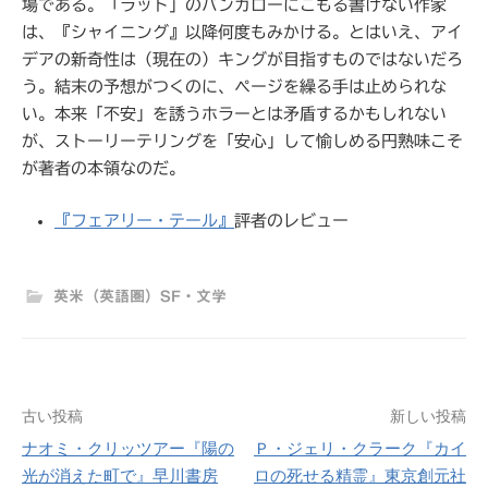
場である。「ラット」のバンガローにこもる書けない作家
は、『シャイニング』以降何度もみかける。とはいえ、アイ
デアの新奇性は（現在の）キングが目指すものではないだろ
う。結末の予想がつくのに、ページを繰る手は止められな
い。本来「不安」を誘うホラーとは矛盾するかもしれない
が、ストーリーテリングを「安心」して愉しめる円熟味こそ
が著者の本領なのだ。
『フェアリー・テール』
評者のレビュー
英米（英語圏）SF・文学
古い投稿
新しい投稿
投
ナオミ・クリッツアー『陽の
Ｐ・ジェリ・クラーク『カイ
稿
光が消えた町で』早川書房
ロの死せる精霊』東京創元社