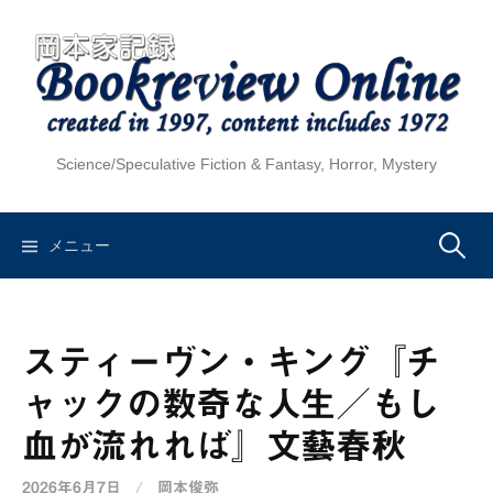
コ
ン
テ
ン
ツ
へ
Science/Speculative Fiction & Fantasy, Horror, Mystery
ス
キ
ッ
検
メニュー
プ
索:
スティーヴン・キング『チ
ャックの数奇な人生／もし
血が流れれば』文藝春秋
2026年6月7日
/
岡本俊弥