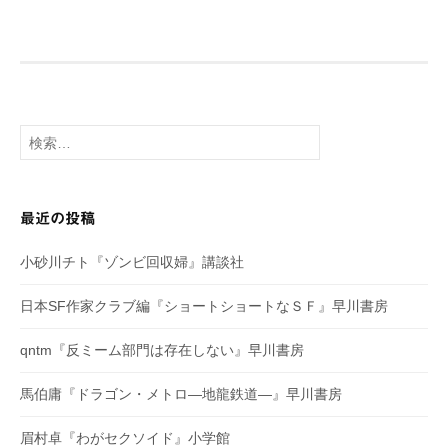
ナ
ビ
ゲ
検
索:
ー
シ
最近の投稿
ョ
小砂川チト『ゾンビ回収婦』講談社
ン
日本SF作家クラブ編『ショートショートなＳＦ』早川書房
qntm『反ミーム部門は存在しない』早川書房
馬伯庸『ドラゴン・メトロ―地龍鉄道―』早川書房
眉村卓『わがセクソイド』小学館